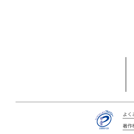
よく
著作