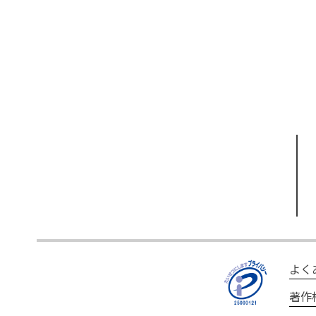
よく
著作